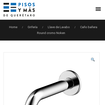
Home
Grifería
Llave de Lavabo
Caño bañera
/
/
/
Round cromo Noken